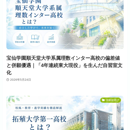
宝仙学園順天堂大学系属理数インター高校の偏差値
と併願優遇｜「4年連続東大現役」を生んだ自習室文
化
2026年5月24日
併願校選び