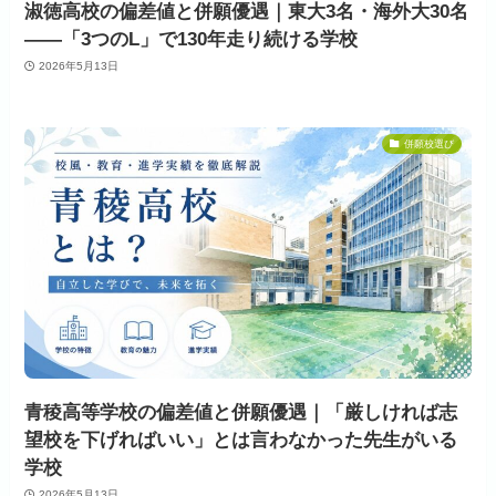
淑徳高校の偏差値と併願優遇｜東大3名・海外大30名
——「3つのL」で130年走り続ける学校
2026年5月13日
併願校選び
青稜高等学校の偏差値と併願優遇｜「厳しければ志
望校を下げればいい」とは言わなかった先生がいる
学校
2026年5月13日