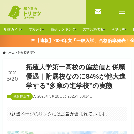
受験ガイド
学校紹介
部活ランキング
大学合格実績
入試倍率
🚨【速報】2026年度「一般入試」合格倍率発表！全校一覧はこちら
ホーム
併願校選び
拓殖大学第一高校の偏差値と併願
2026
優遇｜附属校なのに84%が他大進
5/20
学する”多摩の進学校”の実態
2026年5月20日
2026年5月24日
併願校選び
当ページのリンクには広告が含まれています。