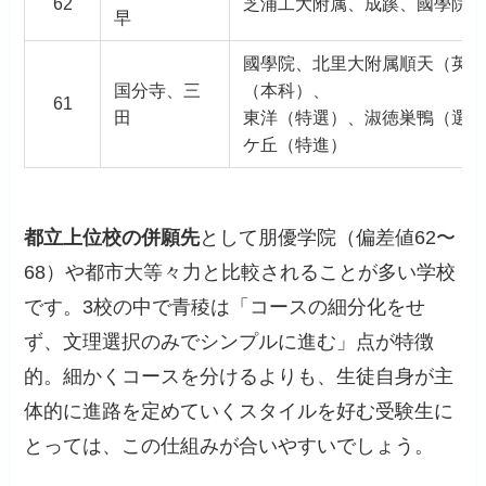
62
芝浦工大附属、成蹊、國學院
早
國學院、北里大附属順天（英語
国分寺、三
（本科）、
61
田
東洋（特選）、淑徳巣鴨（選抜
ケ丘（特進）
都立上位校の併願先
として朋優学院（偏差値62〜
68）や都市大等々力と比較されることが多い学校
です。3校の中で青稜は「コースの細分化をせ
ず、文理選択のみでシンプルに進む」点が特徴
的。細かくコースを分けるよりも、生徒自身が主
体的に進路を定めていくスタイルを好む受験生に
とっては、この仕組みが合いやすいでしょう。