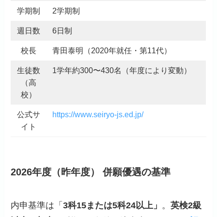
学期制
2学期制
週日数
6日制
校長
青田泰明（2020年就任・第11代）
生徒数
1学年約300〜430名（年度により変動）
（高
校）
公式サ
https://www.seiryo-js.ed.jp/
イト
2026年度（昨年度） 併願優遇の基準
内申基準は「
3科15または5科24以上」
。
英検2級