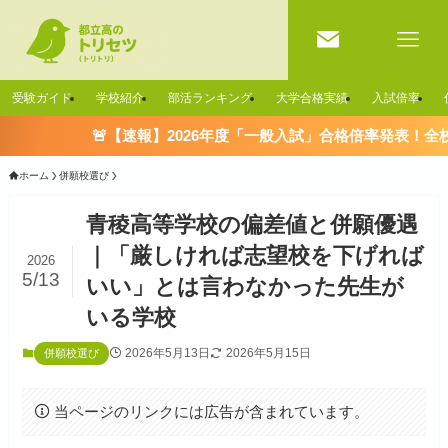
受験ガイド
学校紹介
部活ランキング
大学合格実績
入試倍率
🚨【速報】2026年度「一般入試」合格倍率発表！全校一覧はこちら
ホーム
併願校選び
青稜高等学校の偏差値と併願優遇
｜「厳しければ志望校を下げれば
2026
5/13
いい」とは言わなかった先生が
いる学校
2026年5月13日
2026年5月15日
併願校選び
当ページのリンクには広告が含まれています。