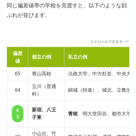
同じ偏差値帯の学校を見渡すと、以下のような顔
ぶれが並びます。
スクロールできます
偏差
都立の例
私立の例
値
65
青山高校
法政大学、中大杉並、中央大
立川（普通
64
錦城（特進）、城北、立教池
科）
新宿、八王
6
青稜
、明大世田谷、都市大等
3
子東
小山台、竹