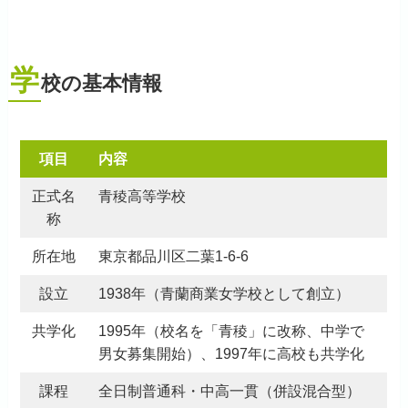
学
校の基本情報
項目
内容
正式名
青稜高等学校
称
所在地
東京都品川区二葉1-6-6
設立
1938年（青蘭商業女学校として創立）
共学化
1995年（校名を「青稜」に改称、中学で
男女募集開始）、1997年に高校も共学化
課程
全日制普通科・中高一貫（併設混合型）