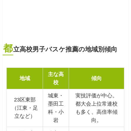
都
立高校男子バスケ推薦の地域別傾向
主な高
地域
傾向
校
城東・
実技評価が中心。
23区東部
墨田工
都大会上位常連校
（江東・足
科・小
も多く、高倍率傾
立など）
岩
向。