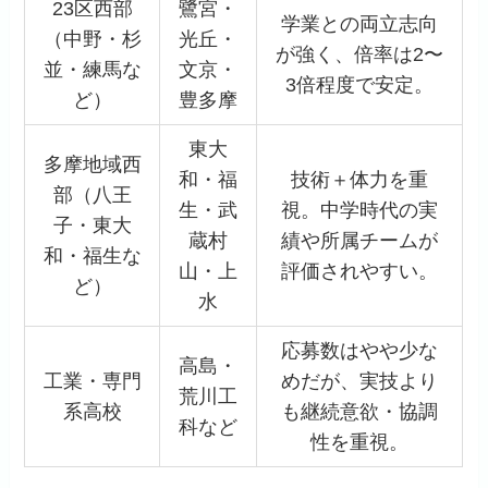
23区西部
鷺宮・
学業との両立志向
（中野・杉
光丘・
が強く、倍率は2〜
並・練馬な
文京・
3倍程度で安定。
ど）
豊多摩
東大
多摩地域西
和・福
技術＋体力を重
部（八王
生・武
視。中学時代の実
子・東大
蔵村
績や所属チームが
和・福生な
山・上
評価されやすい。
ど）
水
応募数はやや少な
高島・
工業・専門
めだが、実技より
荒川工
系高校
も継続意欲・協調
科など
性を重視。