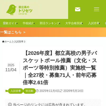
受験ガイド
学校紹介
部活ランキング
大学合格実績
入試倍率

ホーム
入試倍率
【2026年度】都立高校の男子バ
スケットボール推薦（文化・ス
2025
ポーツ等特別推薦）実施校一覧
11/04
｜全27校・募集71人・前年応募
倍率2.61倍
2025年11月4日
2026年5月14日
入試倍率
部活動
当ページのリンクには広告が含まれています。