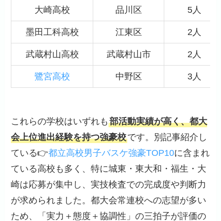
大崎高校
品川区
5人
墨田工科高校
江東区
2人
武蔵村山高校
武蔵村山市
2人
鷺宮高校
中野区
3人
これらの学校はいずれも
部活動実績が高く、都大
会上位進出経験を持つ強豪校
です。別記事紹介し
ている👉
都立高校男子バスケ強豪TOP10
に含まれ
ている高校も多く、特に城東・東大和・福生・大
崎は応募が集中し、実技検査での完成度や判断力
が求められました。都大会常連校への志望が多い
ため、「実力＋態度＋協調性」の三拍子が評価の