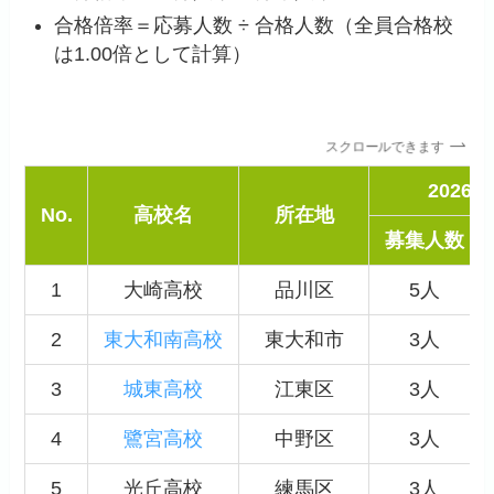
合格倍率＝応募人数 ÷ 合格人数（全員合格校
は1.00倍として計算）
スクロールできます
2026
No.
高校名
所在地
募集人数
1
大崎高校
品川区
5人
2
東大和南高校
東大和市
3人
3
城東高校
江東区
3人
4
鷺宮高校
中野区
3人
5
光丘高校
練馬区
3人