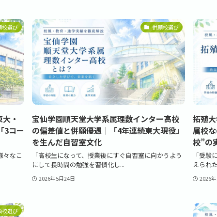
願校選び
併願校選び
東大・
宝仙学園順天堂大学系属理数インター高校
拓殖大
「3コー
の偏差値と併願優遇｜「4年連続東大現役」
属校な
を生んだ自習室文化
校”の
様々なこ
「高校生になって、授業後にすぐ自習室に向かうよう
「受験
にして長時間の勉強を習慣化し...
えられた
2026年5月24日
2026
願校選び