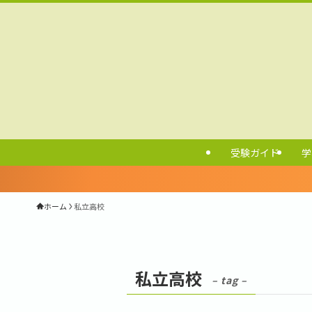
受験ガイド
学
ホーム
私立高校
私立高校
– tag –