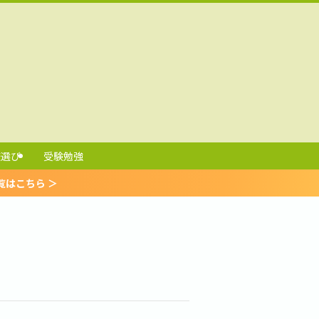
校選び
受験勉強
＞