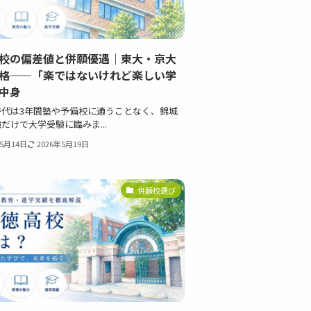
校の偏差値と併願優遇｜東大・京大
格——「楽ではないけれど楽しい学
中身
時代は3年間塾や予備校に通うことなく、錦城
だけで大学受験に臨みま...
年5月14日
2026年5月19日
併願校選び