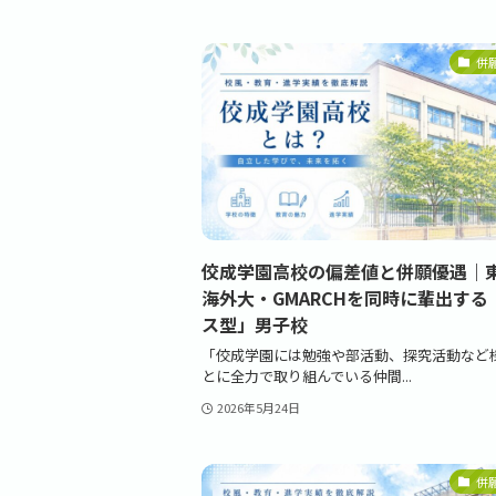
併
佼成学園高校の偏差値と併願優遇｜
海外大・GMARCHを同時に輩出する
ス型」男子校
「佼成学園には勉強や部活動、探究活動など
とに全力で取り組んでいる仲間...
2026年5月24日
併