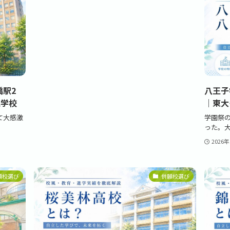
駅2
八王子
進学校
｜東大
て大感激
学園祭
った。大
2026
願校選び
併願校選び