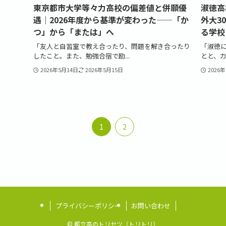
東京都市大学等々力高校の偏差値と併願優
淑徳高
遇｜2026年度から基準が変わった——「か
外大3
つ」から「または」へ
る学校
「友人と自習室で教え合ったり、問題を解き合ったり
「淑徳
したこと。また、勉強合宿で励...
とと、カ
2026年5月14日
2026年5月15日
2026
1
2
プライバシーポリシー
お問い合わせ
©
都立高のトリセツ（トリトリ）