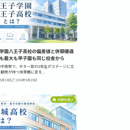
学園八王子高校の偏差値と併願優遇
も藝大も甲子園も同じ校舎から
の中夜祭で、ギター部の3年生がステージに立
観衆が待つ体育館に足を...
年5月19日
2026年5月20日
併願校選び