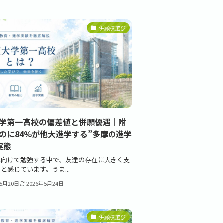
併願校選び
学第一高校の偏差値と併願優遇｜附
のに84%が他大進学する”多摩の進学
実態
に向けて勉強する中で、友達の存在に大きく支
と感じています。うま...
年5月20日
2026年5月24日
併願校選び