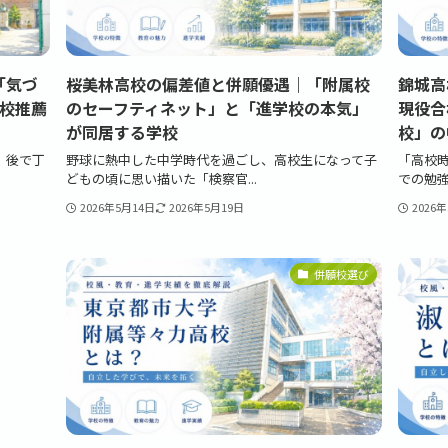
「気づ
桜美林高校の偏差値と併願優遇｜「附属校
錦城高
定校推薦
のセーフティネット」と「進学校の本気」
現役合
が同居する学校
校」の
、後で丁
野球に熱中した中学時代を過ごし、高校生になって子
「高校
どもの頃に思い描いた「検察官...
での勉強
2026年5月14日
2026年5月19日
2026
併願校選び