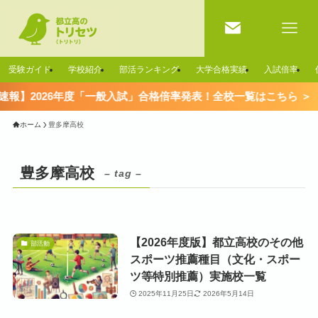
受験ガイド
学校紹介
部活ランキング
大学合格実績
入試倍率
速報】2026年度「一般入試」合格倍率発表！全校一覧はこちら ＞
ホーム
豊多摩高校
豊多摩高校
– tag –
【2026年度版】都立高校のその他
部活動
スポーツ推薦種目（文化・スポー
ツ等特別推薦）実施校一覧
2025年11月25日
2026年5月14日