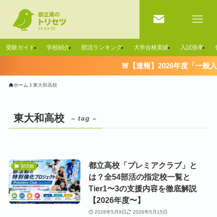
受験ガイド
学校紹介
部活ランキング
大学合格実績
入試倍率
🚨【速報】2026年度「一般
ホーム
東大和高校
東大和高校
– tag –
都立高校「プレミアクラブ」と
部活動
は？全54部活の指定校一覧と
Tier1〜3の支援内容を徹底解説
【2026年度〜】
2026年5月9日
2026年5月15日