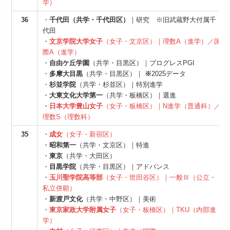
学）
36
・
千代田（共学・千代田区）
｜研究 ※旧武蔵野大付属千
代田
・
文京学院大学女子
（女子・文京区）｜理数A（進学）／国
際A（進学）
・
自由ケ丘学園
（共学・目黒区）｜プログレスPGI
・
多摩大目黒
（共学・目黒区）｜
※
2025データ
・
杉並学院
（共学・杉並区）｜特別進学
・
大東文化大学第一
（共学・板橋区）｜選進
・
日本大学豊山女子
（女子・板橋区）｜N進学（普通科）／
理数S（理数科）
35
・
成女
（女子・新宿区）
・
昭和第一
（共学・文京区）｜特進
・
東京
（共学・大田区）
・
目黒学院
（共学・目黒区）｜アドバンス
・
玉川聖学院高等部
（女子・世田谷区）｜一般Ⅲ（公立・
私立併願）
・
新渡戸文化
（共学・中野区）｜美術
・
東京家政大学附属女子
（女子・板橋区）｜TKU（内部進
学）