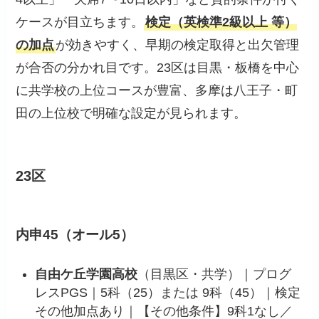
ケースが目立ちます。
検定（英検準2級以上 等）
の加点
が効きやすく、早期の検定取得と出欠管理
が合否の分かれ目です。23区は目黒・板橋を中心
に共学校の上位コースが豊富、多摩は八王子・町
田の上位校で明確な設定が見られます。
23区
内申45（オール5）
自由ケ丘学園高校
（目黒区・共学）｜プログ
レスPGS｜5科（25）または 9科（45）｜検定
その他加点あり｜【その他条件】9科1なし／