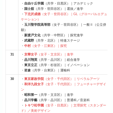
・
自由ケ丘学園
（共学・目黒区）｜アカデミック
・
国士舘
（共学・世田谷区）｜選抜／進学
・
下北沢成徳
（女子・世田谷区）｜GL（グローバルエデュ
ケーション）
・
玉川聖学院高等部
（女子・世田谷区）｜一般Ⅱ（公立併
願）
・
新渡戸文化
（共学・中野区）｜探究進学
・
武蔵野
（共学・北区）｜特進ステージ
・
中村
（女子・江東区）｜探究
31
・
京華女子
（女子・文京区）｜進学
・
品川翔英
（共学・品川区）｜総合進学
・
東京立正
（共学・杉並区）｜イノベーション
・
岩倉
（共学・台東区）｜運輸科
30
・
東京家政学院
（女子・千代田区）｜リベラルアーツ
・
和洋九段女子
（女子・千代田区）｜フューチャーデザイ
ン
・
昭和第一
（共学・文京区）｜進学
・
品川学藝
（共学・品川区）｜普通科／音楽科
・
トキワ松学園
（女子・目黒区）｜文理探究（スタンダー
ド）／美術デザイン