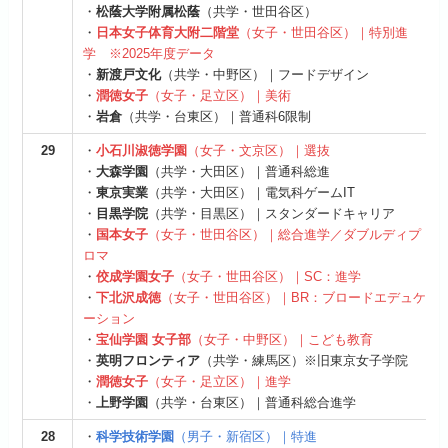
・
松蔭大学附属松蔭
（共学・世田谷区）
・
日本女子体育大附二階堂
（女子・世田谷区）｜特別進
学
※2025年度データ
・
新渡戸文化
（共学・中野区）｜フードデザイン
・
潤徳女子
（女子・足立区）｜美術
・
岩倉
（共学・台東区）｜普通科6限制
29
・
小石川淑徳学園
（女子・文京区）｜選抜
・
大森学園
（共学・大田区）｜普通科総進
・
東京実業
（共学・大田区）｜電気科ゲームIT
・
目黒学院
（共学・目黒区）｜スタンダードキャリア
・
国本女子
（女子・世田谷区）｜総合進学／ダブルディプ
ロマ
・
佼成学園女子
（女子・世田谷区）｜SC：進学
・
下北沢成徳
（女子・世田谷区）｜BR：ブロードエデュケ
ーション
・
宝仙学園 女子部
（女子・中野区）｜こども教育
・
英明フロンティア
（共学・練馬区）※旧東京女子学院
・
潤徳女子
（女子・足立区）｜進学
・
上野学園
（共学・台東区）｜普通科総合進学
28
・
科学技術学園
（男子・新宿区）｜特進