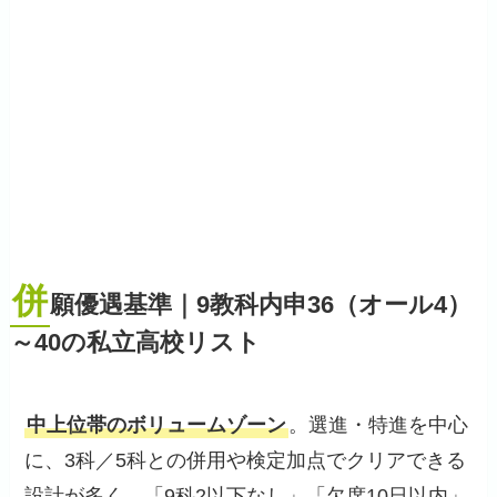
併
願優遇基準｜9教科内申36（オール4）
～40の私立高校リスト
中上位帯のボリュームゾーン
。選進・特進を中心
に、3科／5科との併用や検定加点でクリアできる
設計が多く、「9科2以下なし」「欠席10日以内」