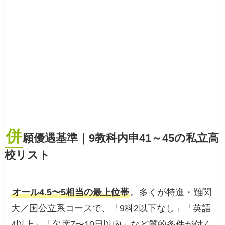
併
願優遇基準｜9教科内申41～45の私立高
校リスト
オール4.5〜5相当の最上位帯
。多くが特進・難関
大／国公立系コースで、「9科2以下なし」「英語
4以上」「欠席7〜10日以内」など質的条件が付く