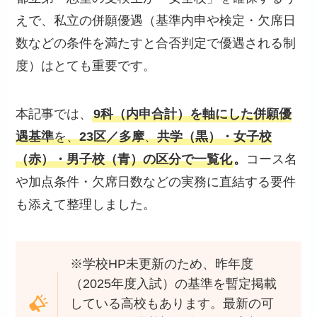
えで、私立の併願優遇（基準内申や検定・欠席日
数などの条件を満たすと合否判定で優遇される制
度）はとても重要です。
本記事では、
9科（内申合計）を軸にした併願優
遇基準
を、
23区／多摩
、
共学（黒）・女子校
（赤）・男子校（青）
の区分で一覧化
。
コース名
や加点条件・欠席日数などの実務に直結する要件
も添えて整理しました。
※学校HP未更新のため、昨年度
（2025年度入試）の基準を暫定掲載
している高校もあります。最新の可