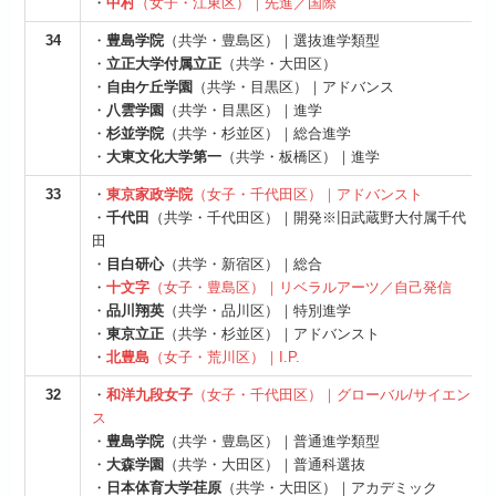
・
中村
（女子・江東区）｜先進／国際
34
・
豊島学院
（共学・豊島区）｜選抜進学類型
・
立正大学付属立正
（共学・大田区）
・
自由ケ丘学園
（共学・目黒区）｜アドバンス
・
八雲学園
（共学・目黒区）｜進学
・
杉並学院
（共学・杉並区）｜総合進学
・
大東文化大学第一
（共学・板橋区）｜進学
33
・
東京家政学院
（女子・千代田区）｜アドバンスト
・
千代田
（共学・千代田区）｜開発※旧武蔵野大付属千代
田
・
目白研心
（共学・新宿区）｜総合
・
十文字
（女子・豊島区）｜リベラルアーツ／自己発信
・
品川翔英
（共学・品川区）｜特別進学
・
東京立正
（共学・杉並区）｜アドバンスト
・
北豊島
（女子・荒川区）｜I.P.
32
・
和洋九段女子
（女子・千代田区）｜グローバル/サイエン
ス
・
豊島学院
（共学・豊島区）｜普通進学類型
・
大森学園
（共学・大田区）｜普通科選抜
・
日本体育大学荏原
（共学・大田区）｜アカデミック