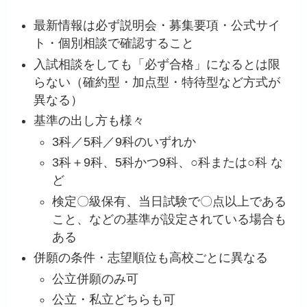
最新情報は必ず説明会・募集要項・公式サイ
ト・個別相談で確認すること
入試相談をしても「必ず合格」になるとは限
らない（確約型・加点型・特待型など方式が
異なる）
基準の出し方も様々
3科／5科／9科のいずれか
3科＋9科、5科かつ9科、○科または○科 な
ど
検定〇級保有、当日試験で〇点以上である
こと、などの基準が設定されている場合も
ある
併願の条件・志望順位も高校ごとに異なる
公立併願のみ可
公立・私立どちらも可