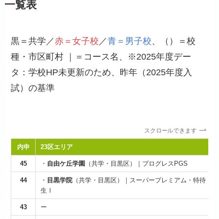
一覧表
黒＝共学／
赤＝女子校
／
青＝男子校
、（）＝校
種・市区町村 ｜＝コース名、※2025年度デー
タ：学校HP未更新のため、昨年（2025年度入
試）の基準
スクロールできます
内申
23区エリア
45
・
自由ケ丘学園
（共学・目黒区）｜プログレスPGS
44
・
目黒学院
（共学・目黒区）｜スーパープレミアム・特待
生Ⅰ
43
ー