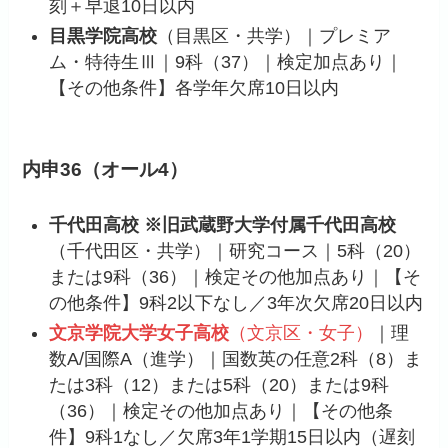
刻＋早退10日以内
目黒学院高校
（目黒区・共学）｜プレミア
ム・特待生Ⅲ｜9科（37）｜検定加点あり｜
【その他条件】各学年欠席10日以内
内申36（オール4）
千代田高校 ※旧武蔵野大学付属千代田高校
（千代田区・共学）｜研究コース｜5科（20）
または9科（36）｜検定その他加点あり｜【そ
の他条件】9科2以下なし／3年次欠席20日以内
文京学院大学女子高校
（文京区・女子）
｜理
数A/国際A（進学）｜国数英の任意2科（8）ま
たは3科（12）または5科（20）または9科
（36）｜検定その他加点あり｜【その他条
件】9科1なし／欠席3年1学期15日以内（遅刻