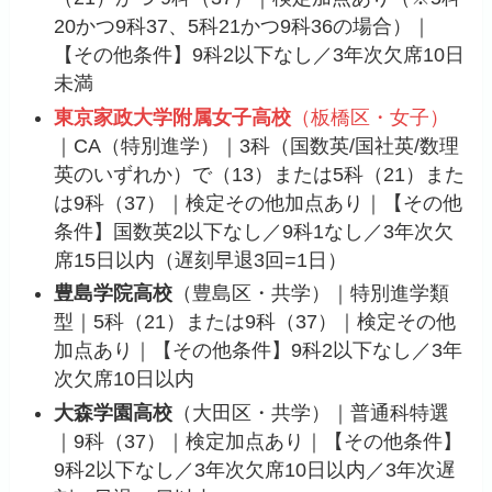
20かつ9科37、5科21かつ9科36の場合）｜
【その他条件】9科2以下なし／3年次欠席10日
未満
東京家政大学附属女子高校
（板橋区・女子）
｜CA（特別進学）｜3科（国数英/国社英/数理
英のいずれか）で（13）または5科（21）また
は9科（37）｜検定その他加点あり｜【その他
条件】国数英2以下なし／9科1なし／3年次欠
席15日以内（遅刻早退3回=1日）
豊島学院高校
（豊島区・共学）｜特別進学類
型｜5科（21）または9科（37）｜検定その他
加点あり｜【その他条件】9科2以下なし／3年
次欠席10日以内
大森学園高校
（大田区・共学）｜普通科特選
｜9科（37）｜検定加点あり｜【その他条件】
9科2以下なし／3年次欠席10日以内／3年次遅