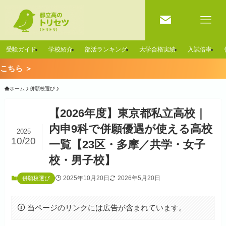
受験ガイド
学校紹介
部活ランキング
大学合格実績
入試倍率
🚨【速
ホーム
併願校選び
【2026年度】東京都私立高校｜
内申9科で併願優遇が使える高校
2025
10/20
一覧【23区・多摩／共学・女子
校・男子校】
2025年10月20日
2026年5月20日
併願校選び
当ページのリンクには広告が含まれています。