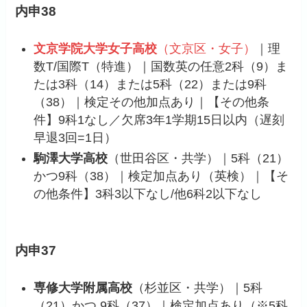
内申38
文京学院大学女子高校
（文京区・女子）
｜理
数T/国際T（特進）｜国数英の任意2科（9）ま
たは3科（14）または5科（22）または9科
（38）｜検定その他加点あり｜【その他条
件】9科1なし／欠席3年1学期15日以内（遅刻
早退3回=1日）
駒澤大学高校
（世田谷区・共学）｜5科（21）
かつ9科（38）｜検定加点あり（英検）｜【そ
の他条件】3科3以下なし/他6科2以下なし
内申37
専修大学附属高校
（杉並区・共学）｜5科
（21）かつ 9科（37）｜検定加点あり（※5科