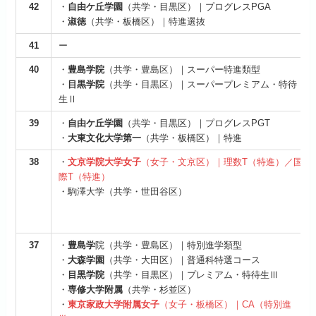
42
・
自由ケ丘学園
（共学・目黒区）｜プログレスPGA
・
淑徳
（共学・板橋区）｜特進選抜
41
ー
40
・
豊島学院
（共学・豊島区）｜スーパー特進類型
・
目黒学院
（共学・目黒区）｜スーパープレミアム・特待
生Ⅱ
39
・
自由ケ丘学園
（共学・目黒区）｜プログレスPGT
・
大東文化大学第一
（共学・板橋区）｜特進
38
・
文京学院大学女子
（女子・文京区）｜理数T（特進）／国
際T（特進）
・駒澤大学（共学・世田谷区）
37
・
豊島学
院（共学・豊島区）｜特別進学類型
・
大森学園
（共学・大田区）｜普通科特選コース
・
目黒学院
（共学・目黒区）｜プレミアム・特待生Ⅲ
・
専修大学附属
（共学・杉並区）
・
東京家政大学附属女子
（女子・板橋区）｜CA（特別進