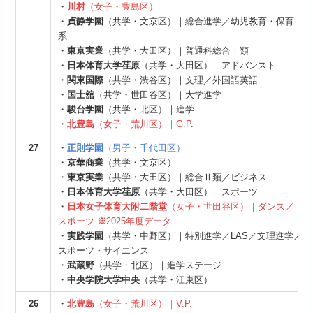
・
川村
（女子・豊島区）
・
貞静学園
（共学・文京区）｜総合進学／幼児教育・保育
系
・
東京実業
（共学・大田区）｜普通科総合Ⅰ類
・
日本体育大学荏原
（共学・大田区）｜アドバンスト
・
関東国際
（共学・渋谷区）｜文理／外国語英語
・
国士舘
（共学・世田谷区）｜大学進学
・
駿台学園
（共学・北区）｜進学
・
北豊島
（女子・荒川区）｜G.P
.
27
・
正則学園
（男子・千代田区）
・
京華商業
（共学・文京区）
・
東京実業
（共学・大田区）｜総合Ⅱ類／ビジネス
・
日本体育大学荏原
（共学・大田区）｜スポーツ
・
日本女子体育大附二階堂
（女子・世田谷区）｜ダンス／
スポーツ
※
2025年度データ
・
実践学園
（共学・中野区）｜特別進学／LAS／文理進学／
スポーツ・サイエンス
・
武蔵野
（共学・北区）｜進学ステージ
・
中央学院大学中央
（共学・江東区）
26
・
北豊島
（女子・荒川区）｜V.P.