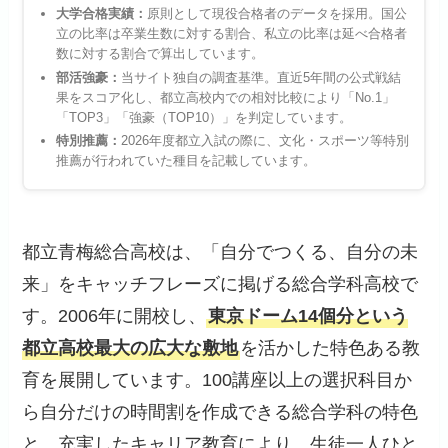
大学合格実績：
原則として現役合格者のデータを採用。国公
立の比率は卒業生数に対する割合、私立の比率は延べ合格者
数に対する割合で算出しています。
部活強豪：
当サイト独自の調査基準。直近5年間の公式戦結
果をスコア化し、都立高校内での相対比較により「No.1」
「TOP3」「強豪（TOP10）」を判定しています。
特別推薦：
2026年度都立入試の際に、文化・スポーツ等特別
推薦が行われていた種目を記載しています。
都立青梅総合高校は、「自分でつくる、自分の未
来」をキャッチフレーズに掲げる総合学科高校で
す。2006年に開校し、
東京ドーム14個分という
都立高校最大の広大な敷地
を活かした特色ある教
育を展開しています。100講座以上の選択科目か
ら自分だけの時間割を作成できる総合学科の特色
と、充実したキャリア教育により、生徒一人ひと