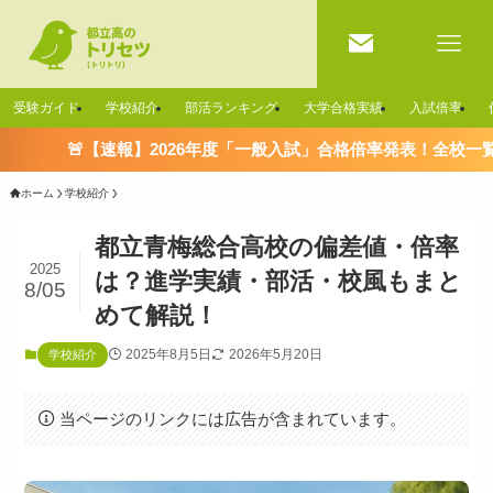
受験ガイド
学校紹介
部活ランキング
大学合格実績
入試倍率
【速報】2026年度「一般入試」合格倍率発表！全校一覧はこちら ＞
ホーム
学校紹介
都立青梅総合高校の偏差値・倍率
2025
は？進学実績・部活・校風もまと
8/05
めて解説！
2025年8月5日
2026年5月20日
学校紹介
当ページのリンクには広告が含まれています。