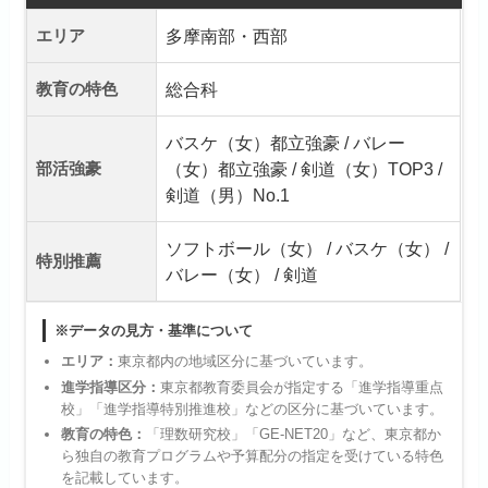
エリア
多摩南部・西部
教育の特色
総合科
バスケ（女）都立強豪 / バレー
部活強豪
（女）都立強豪 / 剣道（女）TOP3 /
剣道（男）No.1
ソフトボール（女） / バスケ（女） /
特別推薦
バレー（女） / 剣道
※データの見方・基準について
エリア：
東京都内の地域区分に基づいています。
進学指導区分：
東京都教育委員会が指定する「進学指導重点
校」「進学指導特別推進校」などの区分に基づいています。
教育の特色：
「理数研究校」「GE-NET20」など、東京都か
ら独自の教育プログラムや予算配分の指定を受けている特色
を記載しています。