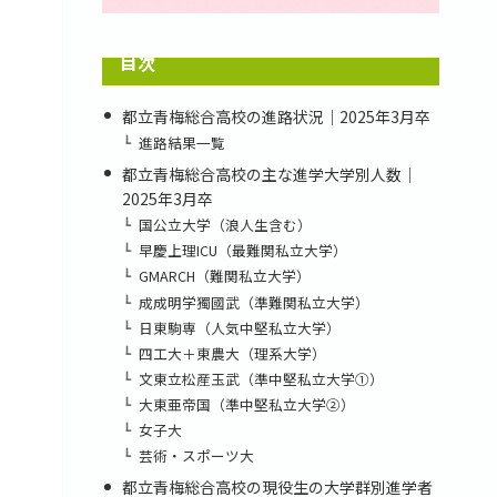
目次
都立青梅総合高校の進路状況｜2025年3月卒
進路結果一覧
都立青梅総合高校の主な進学大学別人数｜
2025年3月卒
国公立大学（浪人生含む）
早慶上理ICU（最難関私立大学）
GMARCH（難関私立大学）
成成明学獨國武（準難関私立大学）
日東駒専（人気中堅私立大学）
四工大＋東農大（理系大学）
文東立松産玉武（準中堅私立大学①）
大東亜帝国（準中堅私立大学②）
女子大
芸術・スポーツ大
都立青梅総合高校の現役生の大学群別進学者