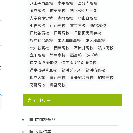
八王子東高校
南平高校
国分寺高校
国立高校
城東高校
塾比較シリーズ
大学合格実績
専門高校
小山台高校
小岩高校
戸山高校
文京高校
新宿高校
日比谷高校
日野高校
早稲田実業学校
杉並総合高校
東大和南高校
東大和高校
松が谷高校
田無高校
石神井高校
私立高校
立川高校
竹早高校
西高校
進学塾
進学指導推進校
進学指導特別推進校
選
進学指導重点校
部活グッズ
部活強豪校
都立入試
青山高校
青梅総合高校
駒場高校
高島高校
鷺宮高校
カテゴリー
併願校選び
入試倍率