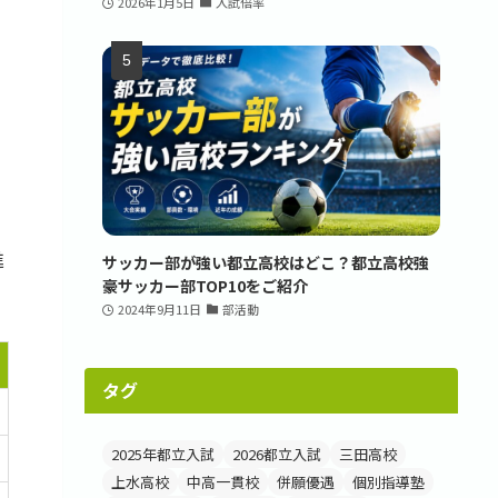
2026年1月5日
入試倍率
進
サッカー部が強い都立高校はどこ？都立高校強
豪サッカー部TOP10をご紹介
2024年9月11日
部活動
タグ
2025年都立入試
2026都立入試
三田高校
上水高校
中高一貫校
併願優遇
個別指導塾