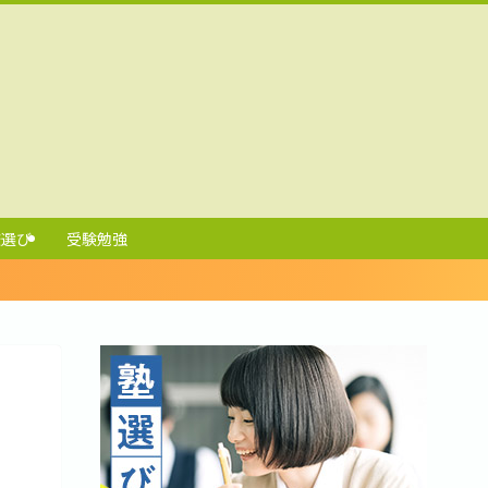
校選び
受験勉強
）