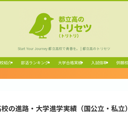
Start Your Journey 都立高校で青春を。 | 都立高のトリセツ
校紹介
部活ランキング
大学合格実績
入試倍率
併願
合高校の進路・大学進学実績（国公立・私立