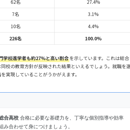
62名
27.4%
7名
3.1%
10名
4.4%
226名
100.0%
門学校進学者も約27%と高い割合
を示しています。これは総合
む同校の教育方針が反映された結果といえるでしょう。就職を
路を実現していることがうかがえます。
総合高校
合格に必要な基礎力を、丁寧な個別指導や効率
組み合わせて身につけましょう。