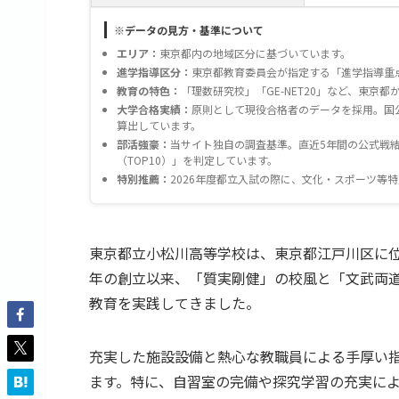
※データの見方・基準について
エリア：
東京都内の地域区分に基づいています。
進学指導区分：
東京都教育委員会が指定する「進学指導重
教育の特色：
「理数研究校」「GE-NET20」など、東
大学合格実績：
原則として現役合格者のデータを採用。国
算出しています。
部活強豪：
当サイト独自の調査基準。直近5年間の公式戦結
（TOP10）」を判定しています。
特別推薦：
2026年度都立入試の際に、文化・スポーツ等
東京都立小松川高等学校は、東京都江戸川区に位
年の創立以来、「質実剛健」の校風と「文武両
教育を実践してきました。
充実した施設設備と熱心な教職員による手厚い
ます。特に、自習室の完備や探究学習の充実に