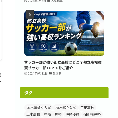
2026年1月5日
入試倍率
サッカー部が強い都立高校はどこ？都立高校強
豪サッカー部TOP10をご紹介
2024年9月11日
部活動
6
す
タグ
い
2025年都立入試
2026都立入試
三田高校
中
上水高校
中高一貫校
併願優遇
個別指導塾