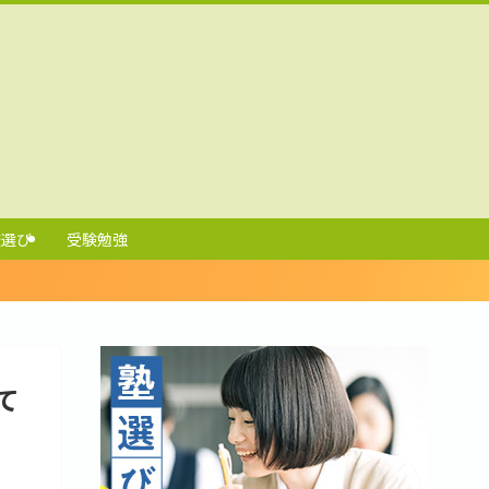
校選び
受験勉強
て