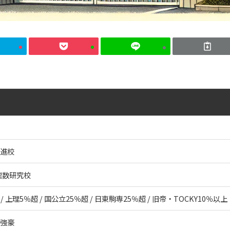
進校
/ 理数研究校
 / 上理5％超 / 国公立25％超 / 日東駒専25％超 / 旧帝・TOCKY10％以上
強豪