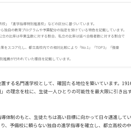
点校」「進学指導特別推進校」などの区分に基づいています。
京都から独自の教育プログラムや予算配分の指定を受けている特色を記載しています。
公立の比率は卒業生数に対する割合、私立の比率は延べ合格者数に対する割合で
果をスコア化し、都立高校内での相対比較により「No.1」「TOP3」「強豪
特別推薦が行われていた種目を記載しています。
置する名門進学校として、確固たる地位を築いています。191
道」の理念を柱に、生徒一人ひとりの可能性を最大限に引き出
指導体制のもと、生徒たちは高い目標に向かって日々邁進して
より、予備校に頼らない独自の進学指導を確立し、都立高校の