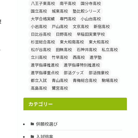
八王子東高校
南平高校
国分寺高校
国立高校
城東高校
塾比較シリーズ
大学合格実績
専門高校
小山台高校
校
小岩高校
戸山高校
文京高校
新宿高校
日比谷高校
日野高校
早稲田実業学校
杉並総合高校
東大和南高校
東大和高校
え
松が谷高校
田無高校
石神井高校
私立高校
立川高校
竹早高校
西高校
進学塾
進学指導推進校
進学指導特別推進校
進学指導重点校
部活グッズ
部活強豪校
都立入試
青山高校
青梅総合高校
駒場高校
高島高校
鷺宮高校
カテゴリー
併願校選び
入試倍率