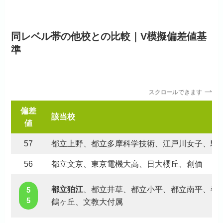
同レベル帯の他校との比較｜V模擬偏差値基
準
スクロールできます
偏差
該当校
値
57
都立上野、都立多摩科学技術、江戸川女子、駒
56
都立文京、東京電機大高、日大櫻丘、創価
都立狛江
、都立井草、都立小平、都立南平、都
5
5
鶴ヶ丘、文教大付属