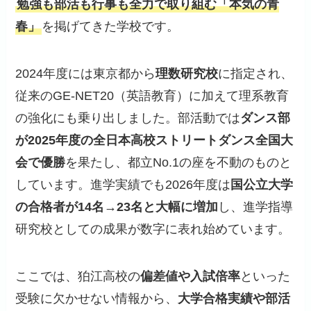
勉強も部活も行事も全力で取り組む「本気の青
春」
を掲げてきた学校です。
2024年度には東京都から
理数研究校
に指定され、
従来のGE-NET20（英語教育）に加えて理系教育
の強化にも乗り出しました。部活動では
ダンス部
が2025年度の全日本高校ストリートダンス全国大
会で優勝
を果たし、都立No.1の座を不動のものと
しています。進学実績でも2026年度は
国公立大学
の合格者が14名→23名と大幅に増加
し、進学指導
研究校としての成果が数字に表れ始めています。
ここでは、狛江高校の
偏差値や入試倍率
といった
受験に欠かせない情報から、
大学合格実績や部活