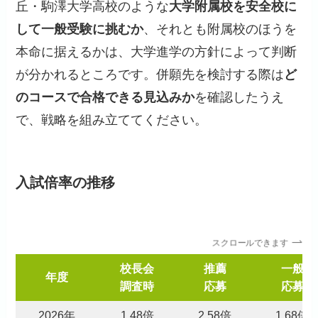
丘・駒澤大学高校のような
大学附属校を安全校に
して一般受験に挑むか
、それとも附属校のほうを
本命に据えるかは、大学進学の方針によって判断
が分かれるところです。併願先を検討する際は
ど
のコースで合格できる見込みか
を確認したうえ
で、戦略を組み立ててください。
入試倍率の推移
スクロールできます
校長会
推薦
一般
年度
調査時
応募
応募
2026年
1.48倍
2.58倍
1.68倍