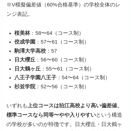
※V模擬偏差値（60%合格基準）の学校全体のレ
ンジ表記。
桜美林
：58〜64（コース制）
佼成学園
：57〜61（コース制）
駒澤大学高校
：57
日大櫻丘
：56〜60（コース制）
日大鶴ヶ丘
：55〜61（コース制）
八王子学園八王子
：54〜64（コース制）
杉並学院
：52〜56（コース制）
いずれも
上位コースは狛江高校より高い偏差値、
標準コースなら同等〜やや入りやすい
という構造
の学校が多いのが特徴です。日大櫻丘・日大鶴ヶ