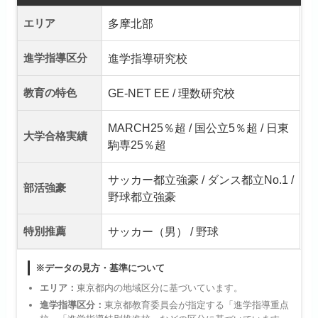
エリア
多摩北部
進学指導区分
進学指導研究校
教育の特色
GE-NET EE / 理数研究校
MARCH25％超 / 国公立5％超 / 日東
大学合格実績
駒専25％超
サッカー都立強豪 / ダンス都立No.1 /
部活強豪
野球都立強豪
特別推薦
サッカー（男） / 野球
※データの見方・基準について
エリア：
東京都内の地域区分に基づいています。
進学指導区分：
東京都教育委員会が指定する「進学指導重点