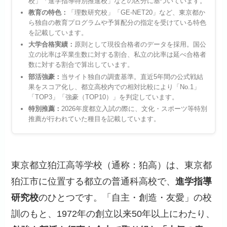
校」「進学指導特別推進校」などの区分に基づいています。
教育の特色：
「理数研究校」「GE-NET20」など、東京都か
ら独自の教育プログラムや予算配分の指定を受けている特色
を記載しています。
大学合格実績：
原則として現役合格者のデータを採用。国公
立の比率は卒業生数に対する割合、私立の比率は延べ合格者
数に対する割合で算出しています。
部活強豪：
当サイト独自の調査基準。直近5年間の公式戦結
果をスコア化し、都立高校内での相対比較により「No.1」
「TOP3」「強豪（TOP10）」を判定しています。
特別推薦：
2026年度都立入試の際に、文化・スポーツ等特別
推薦が行われていた種目を記載しています。
東京都立狛江高等学校（通称：狛高）は、東京都
狛江市に位置する都立の普通科高校で、
進学指導
研究校
のひとつです。「自主・創造・友愛」の校
訓のもと、1972年の創立以来50年以上にわたり、