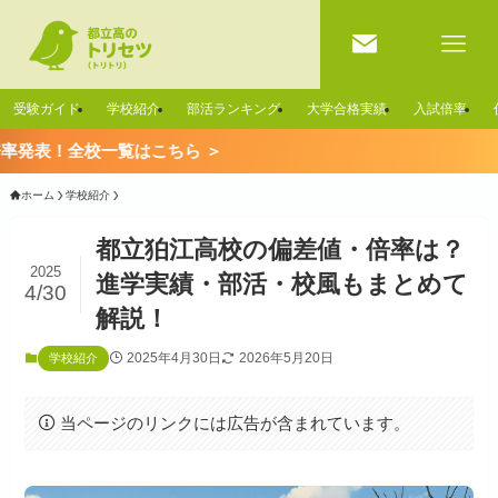
受験ガイド
学校紹介
部活ランキング
大学合格実績
入試倍率
覧はこちら ＞
ホーム
学校紹介
都立狛江高校の偏差値・倍率は？
2025
進学実績・部活・校風もまとめて
4/30
解説！
2025年4月30日
2026年5月20日
学校紹介
当ページのリンクには広告が含まれています。