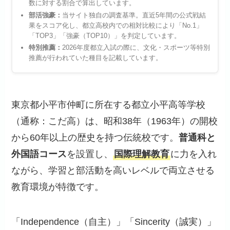
数に対する割合で算出しています。
部活強豪：
当サイト独自の調査基準。直近5年間の公式戦結
果をスコア化し、都立高校内での相対比較により「No.1」
「TOP3」「強豪（TOP10）」を判定しています。
特別推薦：
2026年度都立入試の際に、文化・スポーツ等特別
推薦が行われていた種目を記載しています。
東京都小平市仲町に所在する都立小平高等学校
（通称：こだ高）は、昭和38年（1963年）の開校
から60年以上の歴史を持つ伝統校です。
普通科と
外国語コース
を設置し、
国際理解教育
に力を入れ
ながら、学習と部活動を高いレベルで両立させる
教育環境が特徴です。
「Independence（自主）」「Sincerity（誠実）」