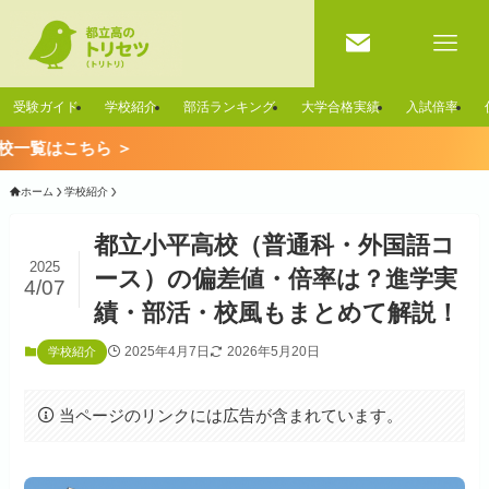
受験ガイド
学校紹介
部活ランキング
大学合格実績
入試倍率
ホーム
学校紹介
都立小平高校（普通科・外国語コ
2025
ース）の偏差値・倍率は？進学実
4/07
績・部活・校風もまとめて解説！
2025年4月7日
2026年5月20日
学校紹介
当ページのリンクには広告が含まれています。