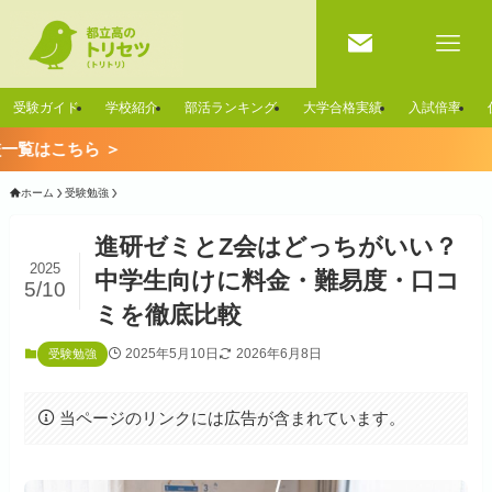
受験ガイド
学校紹介
部活ランキング
大学合格実績
入試倍率

ホーム
受験勉強
進研ゼミとZ会はどっちがいい？
2025
中学生向けに料金・難易度・口コ
5/10
ミを徹底比較
2025年5月10日
2026年6月8日
受験勉強
当ページのリンクには広告が含まれています。