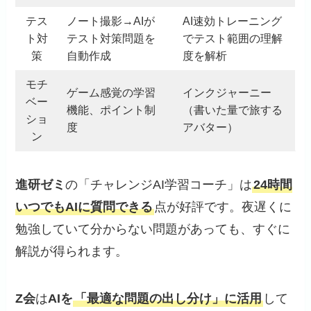
テス
ノート撮影→AIが
AI速効トレーニング
ト対
テスト対策問題を
でテスト範囲の理解
策
自動作成
度を解析
モチ
ゲーム感覚の学習
インクジャーニー
ベー
機能、ポイント制
（書いた量で旅する
ショ
度
アバター）
ン
進研ゼミ
の「チャレンジAI学習コーチ」は
24時間
いつでもAIに質問できる
点が好評です。夜遅くに
勉強していて分からない問題があっても、すぐに
解説が得られます。
Z会
は
AIを
「最適な問題の出し分け」に活用
して