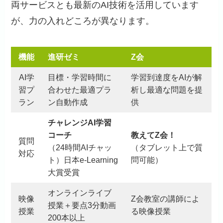
両サービスとも最新のAI技術を活用しています
が、力の入れどころが異なります。
機能
進研ゼミ
Z会
AI学
目標・学習時間に
学習到達度をAIが解
習プ
合わせた最適プラ
析し最適な問題を提
ラン
ン自動作成
供
チャレンジAI学習
コーチ
教えてZ会！
質問
（24時間AIチャッ
（タブレット上で質
対応
ト）日本e-Learning
問可能）
大賞受賞
オンラインライブ
映像
Z会教室の講師によ
授業＋要点3分動画
授業
る映像授業
200本以上