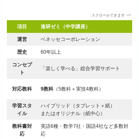
スクロールできます
項目
進研ゼミ（中学講座）
運営
ベネッセコーポレーション
歴史
60年以上
コンセプ
「楽しく学べる」総合学習サポート
ト
対応教科
9教科
（5教科＋実技4教科）
学習スタ
ハイブリッド（タブレット＋紙）
イル
またはオリジナル（紙中心）
教科書対
英語6種・数学7社・国語4社など多数対
応
応