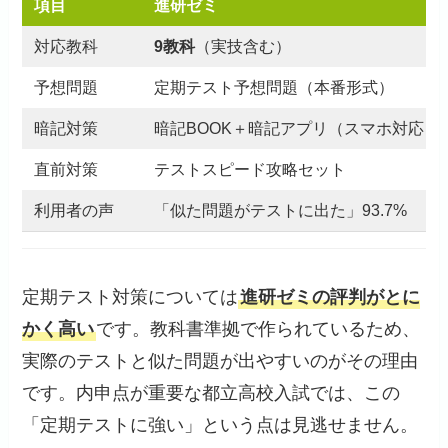
項目
進研ゼミ
対応教科
9教科
（実技含む）
予想問題
定期テスト予想問題（本番形式）
暗記対策
暗記BOOK＋暗記アプリ（スマホ対応）
直前対策
テストスピード攻略セット
利用者の声
「似た問題がテストに出た」93.7%
定期テスト対策については
進研ゼミの評判がとに
かく高い
です。教科書準拠で作られているため、
実際のテストと似た問題が出やすいのがその理由
です。内申点が重要な都立高校入試では、この
「定期テストに強い」という点は見逃せません。