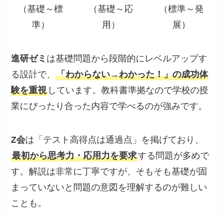
（基礎～標
（基礎～応
（標準～発
準）
用）
展）
進研ゼミ
は基礎問題から段階的にレベルアップす
る設計で、
「わからない→わかった！」の成功体
験を重視
しています。教科書準拠なので学校の授
業にぴったり合った内容で学べるのが強みです。
Z会
は「テスト高得点は通過点」を掲げており、
最初から思考力・応用力を要求
する問題が多めで
す。解説は非常に丁寧ですが、そもそも基礎が固
まっていないと問題の意図を理解するのが難しい
ことも。