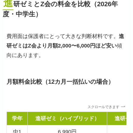
進
研ゼミとZ会の料金を比較（2026年
度・中学生）
費用面は保護者にとって大きな判断材料です。
進
研ゼミはZ会より月額2,000〜6,000円ほど安い
傾
向にあります。
月額料金比較（12カ月一括払いの場合）
スクロールできます
学年
進研ゼミ（ハイブリッド）
進研ゼ
中1
6,990円