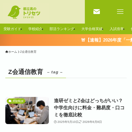
受験ガイド
学校紹介
部活ランキング
大学合格実績
入試倍率
🚨【速報】2026年度「
ホーム
Z会通信教育
Z会通信教育
– tag –
進研ゼミとZ会はどっちがいい？
受験勉強
中学生向けに料金・難易度・口コ
ミを徹底比較
2025年5月10日
2026年6月8日