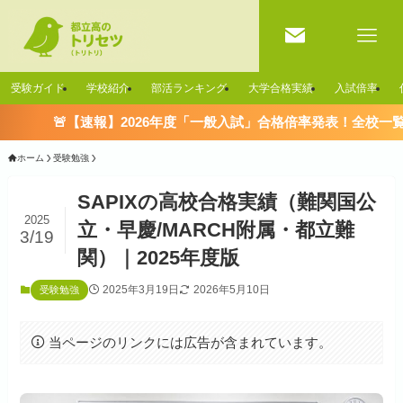
受験ガイド
学校紹介
部活ランキング
大学合格実績
入試倍率
【速報】2026年度「一般入試」合格倍率発表！全校一覧はこちら ＞
ホーム
受験勉強
SAPIXの高校合格実績（難関国公
2025
立・早慶/MARCH附属・都立難
3/19
関）｜2025年度版
2025年3月19日
2026年5月10日
受験勉強
当ページのリンクには広告が含まれています。