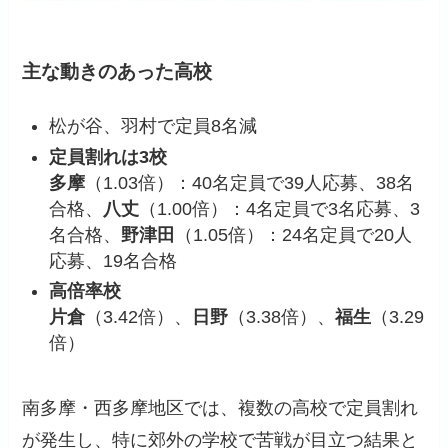
主な動きのあった高校
松が谷、羽村で定員8名減
定員割れは3校
多摩
（1.03倍）：40名定員で39人応募、38名
合格、
八丈
（1.00倍）：4名定員で3名応募、3
名合格、
野津田
（1.05倍）：24名定員で20人
応募、19名合格
高倍率校
片倉
（3.42倍）、
日野
（3.38倍）、
福生
（3.29
倍）
南多摩・西多摩地区では、複数の高校で定員割れ
が発生し、特に郊外の学校で苦戦が目立つ結果と