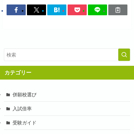
カテゴリー
併願校選び
入試倍率
受験ガイド