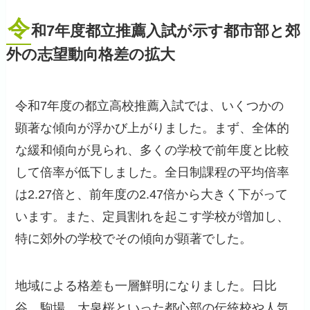
令
和7年度都立推薦入試が示す都市部と郊
外の志望動向格差の拡大
令和7年度の都立高校推薦入試では、いくつかの
顕著な傾向が浮かび上がりました。まず、全体的
な緩和傾向が見られ、多くの学校で前年度と比較
して倍率が低下しました。全日制課程の平均倍率
は2.27倍と、前年度の2.47倍から大きく下がって
います。また、定員割れを起こす学校が増加し、
特に郊外の学校でその傾向が顕著でした。
地域による格差も一層鮮明になりました。日比
谷、駒場、大泉桜といった都心部の伝統校や人気