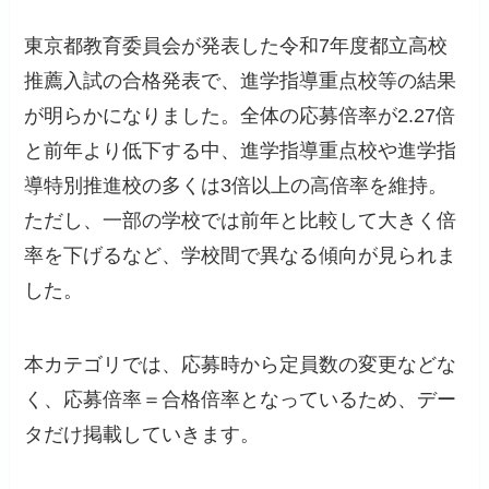
東京都教育委員会が発表した令和7年度都立高校
推薦入試の合格発表で、進学指導重点校等の結果
が明らかになりました。全体の応募倍率が2.27倍
と前年より低下する中、進学指導重点校や進学指
導特別推進校の多くは3倍以上の高倍率を維持。
ただし、一部の学校では前年と比較して大きく倍
率を下げるなど、学校間で異なる傾向が見られま
した。
本カテゴリでは、応募時から定員数の変更などな
く、応募倍率＝合格倍率となっているため、デー
タだけ掲載していきます。