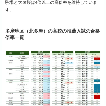
駒場と大泉桜は4倍以上の高倍率を維持していま
す。
多摩地区（北多摩）の高校の推薦入試の合格
倍率一覧