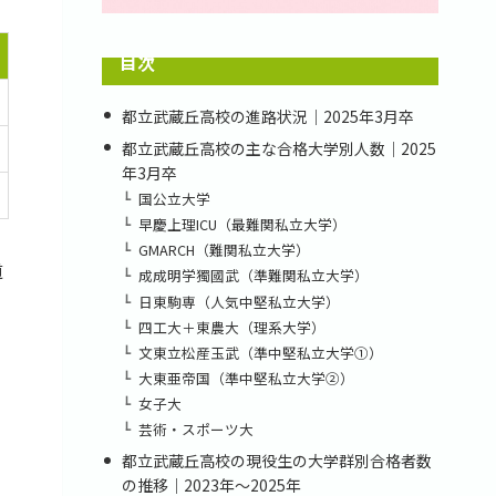
目次
都立武蔵丘高校の進路状況｜2025年3月卒
都立武蔵丘高校の主な合格大学別人数｜2025
年3月卒
国公立大学
早慶上理ICU（最難関私立大学）
GMARCH（難関私立大学）
道
成成明学獨國武（準難関私立大学）
日東駒専（人気中堅私立大学）
四工大＋東農大（理系大学）
文東立松産玉武（準中堅私立大学①）
大東亜帝国（準中堅私立大学②）
女子大
芸術・スポーツ大
都立武蔵丘高校の現役生の大学群別合格者数
の推移｜2023年～2025年