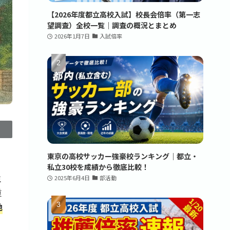
【2026年度都立高校入試】校長会倍率（第一志
望調査）全校一覧｜調査の概況とまとめ
2026年1月7日
入試倍率
東京の高校サッカー強豪校ランキング｜都立・
私立30校を成績から徹底比較！
生
2025年6月4日
部活動
重
地