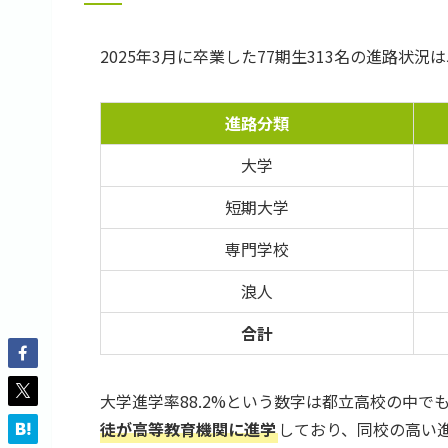
2025年3月に卒業した77期生313名の進路状況
進路分類
大学
短期大学
専門学校
浪人
合計
大学進学率88.2%という数字は都立高校の中
徒が高等教育機関に進学
しており、同校の高い