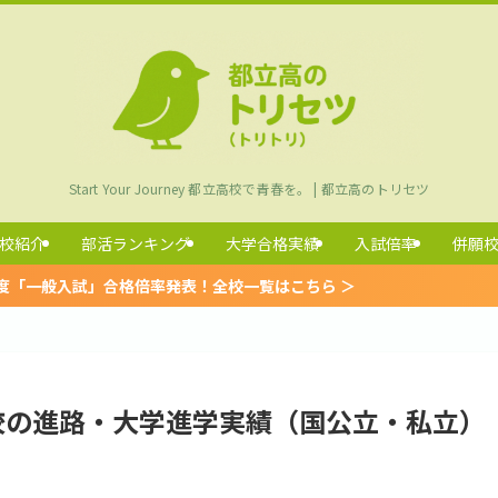
Start Your Journey 都立高校で青春を。 | 都立高のトリセツ
校紹介
部活ランキング
大学合格実績
入試倍率
併願
率発表！全校一覧はこちら ＞
高校の進路・大学進学実績（国公立・私立）