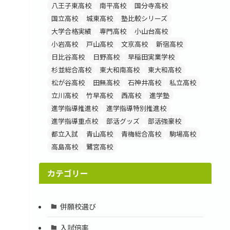
八王子東高校
南平高校
国分寺高校
国立高校
城東高校
塾比較シリーズ
大学合格実績
専門高校
小山台高校
小岩高校
戸山高校
文京高校
新宿高校
日比谷高校
日野高校
早稲田実業学校
杉並総合高校
東大和南高校
東大和高校
松が谷高校
田無高校
石神井高校
私立高校
立川高校
竹早高校
西高校
進学塾
進学指導推進校
進学指導特別推進校
進学指導重点校
部活グッズ
部活強豪校
都立入試
青山高校
青梅総合高校
駒場高校
高島高校
鷺宮高校
カテゴリー
併願校選び
入試倍率