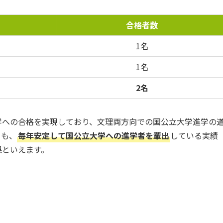
合格者数
1名
1名
2名
学への合格を実現しており、文理両方向での国公立大学進学の
らも、
毎年安定して国公立大学への進学者を輩出
している実績
果といえます。