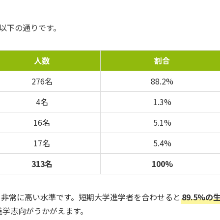
は以下の通りです。
人数
割合
276名
88.2%
4名
1.3%
16名
5.1%
17名
5.4%
313名
100%
でも非常に高い水準です。短期大学進学者を合わせると
89.5%の
進学志向がうかがえます。