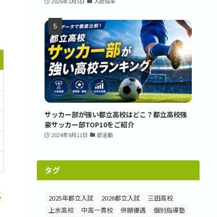
2026年1月5日
入試倍率
サッカー部が強い都立高校はどこ？都立高校強
豪サッカー部TOP10をご紹介
2024年9月11日
部活動
タグ
生
2025年都立入試
2026都立入試
三田高校
上水高校
中高一貫校
併願優遇
個別指導塾