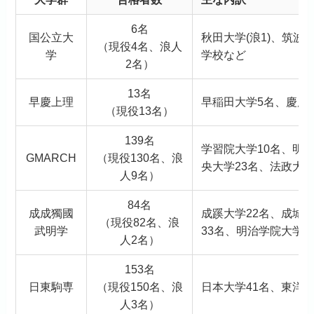
6名
国公立大
秋田大学(浪1)、筑波
（現役4名、浪人
学
学校など
2名）
13名
早慶上理
早稲田大学5名、慶應
（現役13名）
139名
学習院大学10名、明治
GMARCH
（現役130名、浪
央大学23名、法政大学
人9名）
84名
成成獨國
成蹊大学22名、成城
（現役82名、浪
武明学
33名、明治学院大学9
人2名）
153名
日東駒専
（現役150名、浪
日本大学41名、東洋大
人3名）