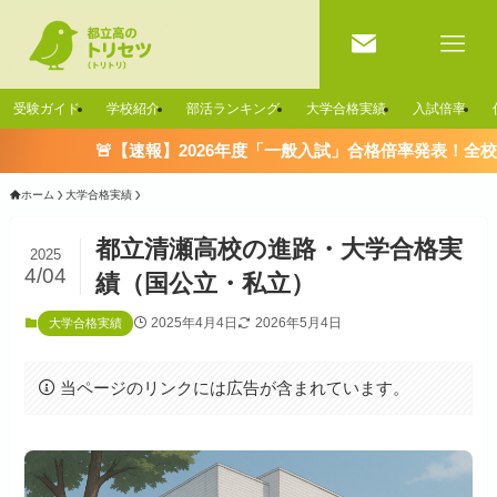
受験ガイド
学校紹介
部活ランキング
大学合格実績
入試倍率
🚨【速報】2026年度「一般入試」合格倍率発表！全校一覧はこちら 
ホーム
大学合格実績
都立清瀬高校の進路・大学合格実
2025
4/04
績（国公立・私立）
2025年4月4日
2026年5月4日
大学合格実績
当ページのリンクには広告が含まれています。