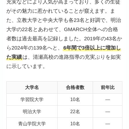
充実などにより人気が高まっており、多くの生徒
がその魅力に惹かれていることが窺えます。ま
た、立教大学と中央大学も各23名と好調で、明治
大学の22名とあわせて、GMARCH全体への合格
者数は過去最高を記録しました。2019年の43名か
ら2024年の139名へと、
6年間で3倍以上に増加し
た実績
は、清瀬高校の進路指導の充実ぶりを如実
に示しています。
大学名
合格者数
前年比
学習院大学
10名
―
明治大学
22名
―
青山学院大学
10名
―