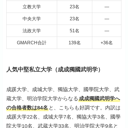
立教大学
23名
―
中央大学
23名
―
法政大学
51名
―
GMARCH合計
139名
+36名
人気中堅私立大学（成成獨國武明学）
成蹊大学、成城大学、獨協大学、國學院大学、武
蔵大学、明治学院大学からなる
成成獨國武明学へ
の合格者数は84名
と、こちらも好調です。内訳は
成蹊大学22名、成城大学7名、獨協大学3名、國學
院大学10名、武蔵大学33名、明治学院大学9名と