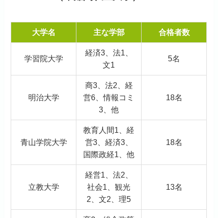
大学名
主な学部
合格者数
経済3、法1、
学習院大学
5名
文1
商3、法2、経
明治大学
営6、情報コミ
18名
3、他
教育人間1、経
青山学院大学
営3、経済3、
18名
国際政経1、他
経営1、法2、
立教大学
社会1、観光
13名
2、文2、理5