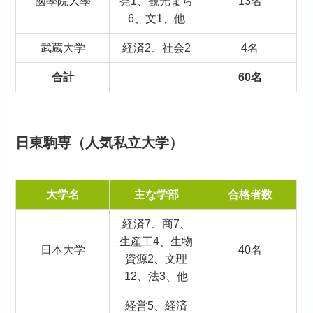
國學院大學
発1、観光まち
13名
6、文1、他
武蔵大学
経済2、社会2
4名
合計
60名
日東駒専（人気私立大学）
大学名
主な学部
合格者数
経済7、商7、
生産工4、生物
日本大学
40名
資源2、文理
12、法3、他
経営5、経済