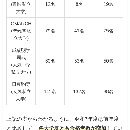
(難関私立
12名
8名
19名
大学)
GMARCH
(準難関私
79名
41名
75名
立大学)
成成明学
國武
60名
53名
50名
(人気中堅
私立大学)
日東駒専
(人気私立
145名
132名
88名
大学)
上記の表からわかるように、令和7年度は前年度
と比較して、
各大学群とも合格者数が増加
してい