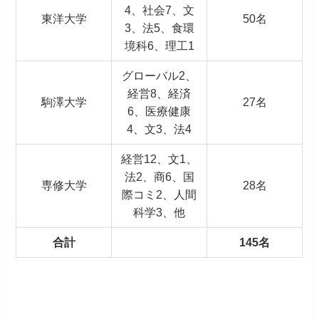
4、社会7、文
東洋大学
50名
3、法5、食環
境科6、理工1
グローバル2、
経営8、経済
駒澤大学
27名
6、医療健康
4、文3、法4
経営12、文1、
法2、商6、国
専修大学
28名
際コミ2、人間
科学3、他
合計
145名