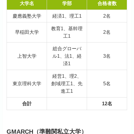
大学名
学部
合格者数
慶應義塾大学
経済1、理工1
2名
教育1、基幹理
早稲田大学
2名
工1
総合グローバ
上智大学
ル1、法1、経
3名
済1
経営1、理2、
東京理科大学
創域理工1、先
5名
進工1
合計
12名
GMARCH（準難関私立大学）