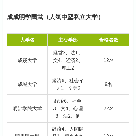
成成明学國武（人気中堅私立大学）
大学名
主な学部
合格者数
経営3、法1、
成蹊大学
文4、経済2、
12名
理工2
経済6、社会イ
成城大学
9名
ノ1、文芸2
経済6、社会
明治学院大学
3、文4、心理
22名
3、法2、他
経済4、人間開