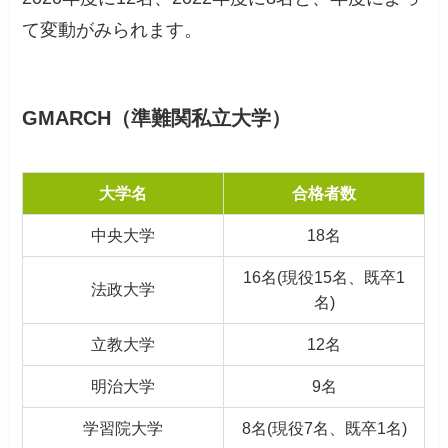
て変動がみられます。
GMARCH（準難関私立大学）
大学名
合格者数
中央大学
18名
16名(現役15名、既卒1
法政大学
名)
立教大学
12名
明治大学
9名
学習院大学
8名(現役7名、既卒1名)