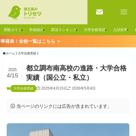
受験ガイド
学校紹介
部活ランキング
大学合格実績
入試倍率
一覧はこちら ＞
ホーム
大学合格実績
都立調布南高校の進路・大学合格
2025
4/15
実績（国公立・私立）
2025年4月15日
2026年5月4日
大学合格実績
当ページのリンクには広告が含まれています。