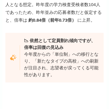
人となる想定。昨年度の学力検査受検者数104人
であったため、昨年並みの応募者数だと仮定する
と、倍率は
約0.84倍（前年0.73倍）
に上昇。
📉 依然として定員割れ傾向ですが、
倍率は回復の見込み
今年度からの「単位制」への移行とな
り、「新たなタイプの高校」への刷新
が注目され、志望者が戻ってくる可能
性があります。