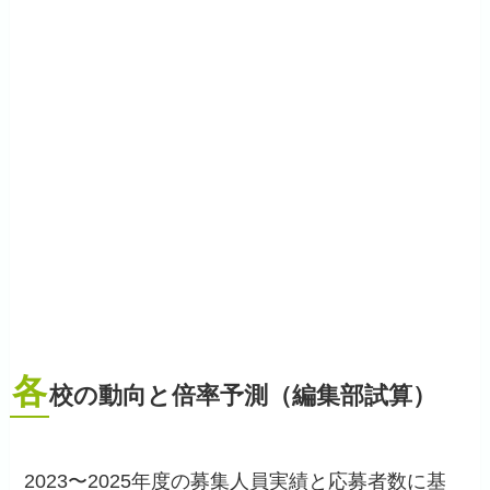
各
校の動向と倍率予測（編集部試算）
2023〜2025年度の募集人員実績と応募者数に基