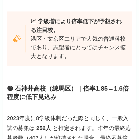
📈 学級増により倍率低下が予想され
る注目校。
港区・文京区エリアで人気の普通科校
であり、志望者にとってはチャンス拡
大となります。
🟢 石神井高校（練馬区）｜倍率1.85→1.6倍
程度に低下見込み
2023年度に8学級体制だった際と同じく、一般入
試の募集は
252人
と推定されます。昨年の最終応
募者数（407人）が維持された場合、最終応募倍