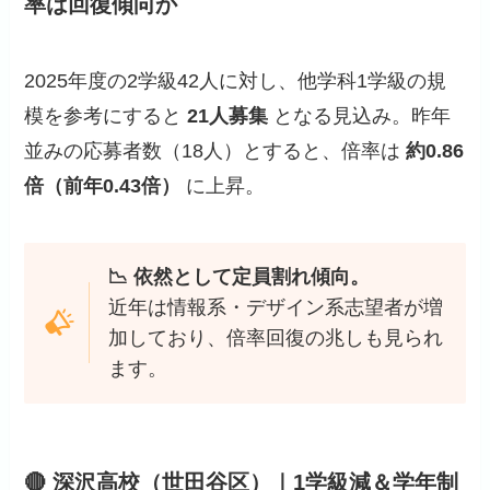
率は回復傾向か
2025年度の2学級42人に対し、他学科1学級の規
模を参考にすると
21人募集
となる見込み。昨年
並みの応募者数（18人）とすると、倍率は
約0.86
倍（前年0.43倍）
に上昇。
📉 依然として定員割れ傾向。
近年は情報系・デザイン系志望者が増
加しており、倍率回復の兆しも見られ
ます。
🔴 深沢高校（世田谷区）｜1学級減＆学年制