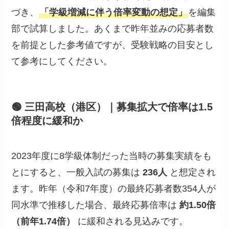
づき、
「学級増減に伴う倍率変動の想定」
を編集
部で試算しました。あくまで昨年並みの応募者数
を前提とした参考値ですが、受験戦略の目安とし
て参考にしてください。
🟢 三田高校（港区）｜募集拡大で倍率は1.5
倍程度に緩和か
2023年度に8学級体制だった当時の募集実績をも
とにすると、一般入試の募集は
236人
と想定され
ます。昨年（令和7年度）の最終応募者数354人が
同水準で推移した場合、最終応募倍率は
約1.50倍
（前年1.74倍）
に緩和される見込みです。