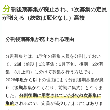
分
割後期募集が廃止され、1次募集の定員
が増える（総数は変化なし）高校
分割後期募集が廃止される理由
分割募集とは、1学年の募集人員を分割しておい
て、2回（前期｜1次募集：2月下旬、後期｜2次募
集：3月上旬）に分けて募集を行う方法です。
2026年度から以下の理由により分割後期募集が廃
止（後期募集がなくなり、前期に集約）となりま
した。
分割後期に用意されていた枠が1次募集に
集約
されるので、定員が減少したわけではありま