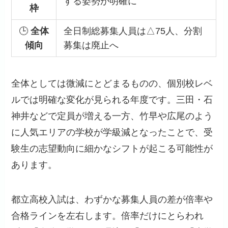
する姿勢が明確に
枠
🕒
全体
全日制総募集人員は△75人、分割
傾向
募集は廃止へ
全体としては微減にとどまるものの、個別校レベ
ルでは明確な変化が見られる年度です。三田・石
神井などで定員が増える一方、竹早や広尾のよう
に人気エリアの学校が学級減となったことで、受
験生の志望動向に細かなシフトが起こる可能性が
あります。
都立高校入試は、わずかな募集人員の差が倍率や
合格ラインを左右します。倍率だけにとらわれ