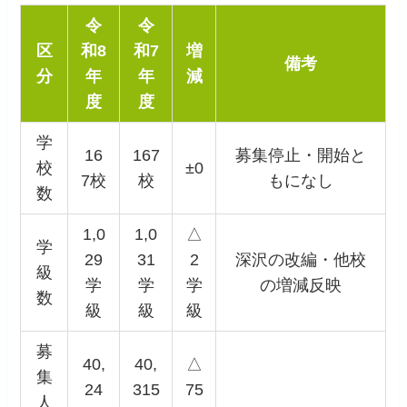
令
令
区
和8
和7
増
備考
分
年
年
減
度
度
学
16
167
募集停止・開始と
校
±0
7校
校
もになし
数
1,0
1,0
△
学
29
31
2
深沢の改編・他校
級
学
学
学
の増減反映
数
級
級
級
募
40,
40,
△
集
24
315
75
人