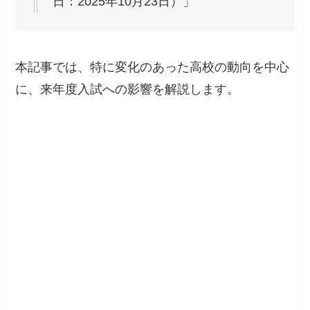
日：2025年10月23日）」
本記事では、特に変化のあった高校の動向を中心
に、来年度入試への影響を解説します。