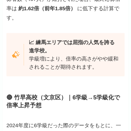
率は
約1.62倍（前年1.85倍）
に低下する計算で
す。
📈 練馬エリアでは屈指の人気を誇る
進学校。
学級増により、倍率の高さがやや緩和
されることが期待されます。
🔴 竹早高校（文京区）｜6学級→5学級化で
倍率上昇予想
2024年度に6学級だった際のデータをもとに、一