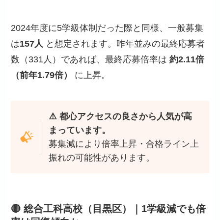
2024年度に5学級体制だった際と同様、一般募集
は
157人
と想定されます。昨年並みの最終応募者
数（331人）であれば、最終応募倍率は
約2.11倍
（前年1.79倍）
に上昇。
⚠️ 都心アクセスの良さから人気が高
まっています。
募集減により倍率上昇・合格ライン上
振れの可能性があります。
🔴 総合工科高校（目黒区）｜1学級減でも倍