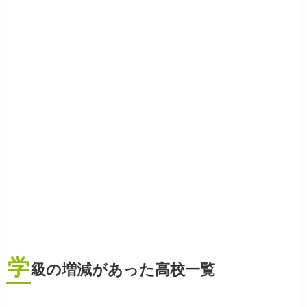
学
級の増減があった高校一覧