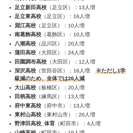
足立新田高校
（足立区）：13人増
足立東高校
（足立区）：16人増
淵江高校
（足立区）：10人増
南葛飾高校
（葛飾区）：10人増
八潮高校
（品川区）：20人増
蒲田高校
（大田区）：24人増
田園調布高校
（大田区）：12人増
深沢高校
（世田谷区）：16人増
※ただし1学
級減のため、全体では26人減
大山高校
（板橋区）：20人増
田柄高校
（練馬区）：13人増
府中東高校
（府中市）：13人増
東村山高校
（東村山市）：20人増
野津田高校_体育
（町田市）：4人増
山崎高校
（町田市）：19人増