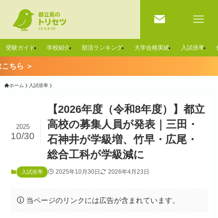
受験ガイド
学校紹介
部活ランキング
大学合格実績
入試倍率
🚨【
ホーム
入試倍率
【2026年度（令和8年度）】都立
高校の募集人員が発表｜三田・
2025
10/30
石神井が学級増、竹早・広尾・
総合工科が学級減に
2025年10月30日
2026年4月23日
入試倍率
当ページのリンクには広告が含まれています。