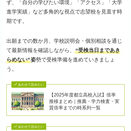
ず、「自分の学びたい環境」「アクセス」「大学
進学実績」など多角的な視点で志望校を見直す時
期です。
出願までの数か月、学校説明会・個別相談を通じ
て最新情報を確認しながら、
“受検当日まであき
らめない”
姿
勢で受検準備を進めていきましょ
う。
あわせて読みたい
【2025年度都立高校入試】倍率
推移まとめ｜推薦・学力検査・実
質倍率までの時系列一覧
あわせて読みたい