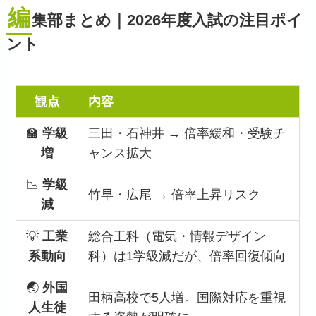
編
集部まとめ｜2026年度入試の注目ポイ
ント
観点
内容
🏫
学級
三田・石神井 → 倍率緩和・受験チ
増
ャンス拡大
📉
学級
竹早・広尾 → 倍率上昇リスク
減
💡
工業
総合工科（電気・情報デザイン
系動向
科）は1学級減だが、倍率回復傾向
🌏
外国
田柄高校で5人増。国際対応を重視
人生徒