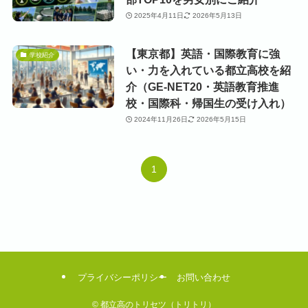
2025年4月11日
2026年5月13日
【東京都】英語・国際教育に強
学校紹介
い・力を入れている都立高校を紹
介（GE-NET20・英語教育推進
校・国際科・帰国生の受け入れ）
2024年11月26日
2026年5月15日
1
プライバシーポリシー
お問い合わせ
©
都立高のトリセツ（トリトリ）