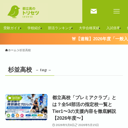
受験ガイド
学校紹介
部活ランキング
大学合格実績
入試倍率
🚨【速報】2026年度「一般
ホーム
杉並高校
杉並高校
– tag –
都立高校「プレミアクラブ」と
部活動
は？全54部活の指定校一覧と
Tier1〜3の支援内容を徹底解説
【2026年度〜】
2026年5月9日
2026年5月15日