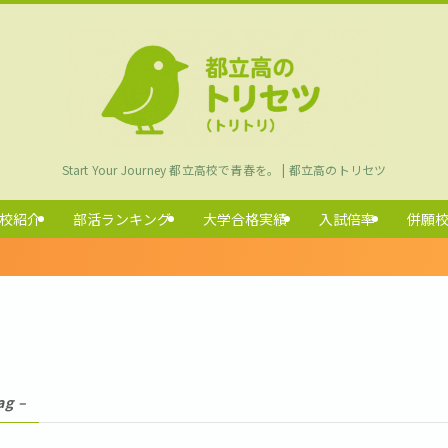
Start Your Journey 都立高校で青春を。 | 都立高のトリセツ
校紹介
部活ランキング
大学合格実績
入試倍率
併願
ag –