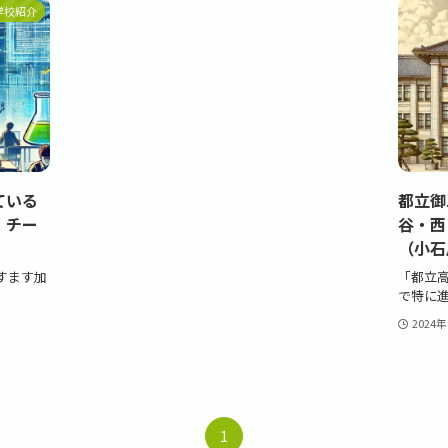
学校紹介
ている
都立御
・チー
谷・西
（小石
ますます加
「都立
で特に進
2024
1