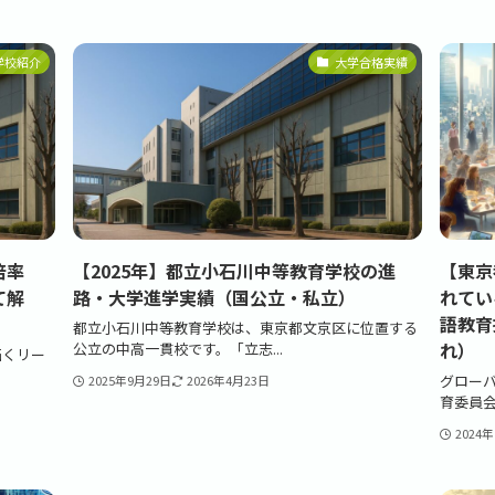
学校紹介
大学合格実績
倍率
【2025年】都立小石川中等教育学校の進
【東京
て解
路・大学進学実績（国公立・私立）
れてい
語教育
都立小石川中等教育学校は、東京都文京区に位置する
れ）
公立の中高一貫校です。「立志...
拓くリー
グロー
2025年9月29日
2026年4月23日
育委員会
2024