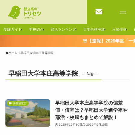
受験ガイド
学校紹介
部活ランキング
大学合格実績
入試倍率
🚨【速報】2026年度「
ホーム
早稲田大学本庄高等学院
早稲田大学本庄高等学院
– tag –
早稲田大学本庄高等学院の偏差
併願校選び
値・倍率は？早稲田大学進学率や
部活・校風もまとめて解説！
2025年10月30日
2026年5月15日