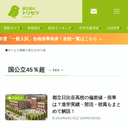
受験ガイド
学校紹介
部活ランキング
大学合格実績
入試倍率
26年度「一般入試」合格倍率発表！全校一覧はこちら ＞
ホーム
投稿
国公立45％超
国公立45％超
– tax –
都立日比谷高校の偏差値・倍率
学校紹介
は？進学実績・部活・校風もまと
めて解説！
2024年9月17日
2026年5月20日